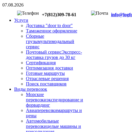
07.08.2026
+7(812)309-78-61
info​
@
​log
Услуги
Доставка "door to door"
Таможенное оформление
Сборные
грузы
мультимодальный
сервис
Почтовый сервис
Экспресс-
доставка грузов до 30 кг
Сертификация
Оптимизация доставки
Готовые маршруты
Отраслевые решения
Поиск поставщиков
Виды перевозок
Морские
перевозки
экспедирование и
форвардинг
Авиаперевозки
маршруты и
цены
Автомобильные
перевозки
целые машины и
консолидация