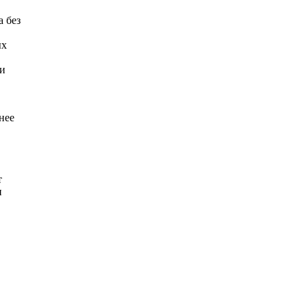
а без
ых
 и
нее
т
и