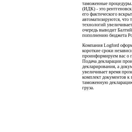
таможенные процедуры.
(ИДК) - это рентгеновс
его фактического вскры
автоматизируются, что 
технологий увеличивает
очередь выводит Балти
пополнению бюджета Ро
Компания Logford оформ
короткие сроки независ
проинформируем вас о п
Подача декларации про
декларирования, а доку
увеличивает время про
комплект документов к 
таможенную декларацию 
груза.