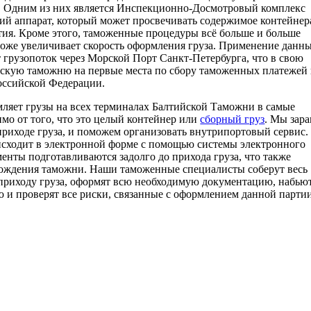
 Одним из них является Инспекционно-Досмотровый комплекс
кий аппарат, который может просвечивать содержимое контейнер
тия. Кроме этого, таможенные процедуры всё больше и больше
тоже увеличивает скорость оформления груза. Применение данн
 грузопоток через Морской Порт Санкт-Петербурга, что в свою
йскую таможню на первые места по сбору таможенных платежей
ссийской Федерации.
ляет грузы на всех терминалах Балтийской Таможни в самые
имо от того, что это целый контейнер или
сборный груз
. Мы зара
риходе груза, и поможем организовать внутрипортовый сервис.
исходит в электронной форме с помощью системы электронного
менты подготавливаются задолго до прихода груза, что также
хождения таможни. Наши таможенные специалисты соберут весь
приходу груза, оформят всю необходимую документацию, набью
и проверят все риски, связанные с оформлением данной парти