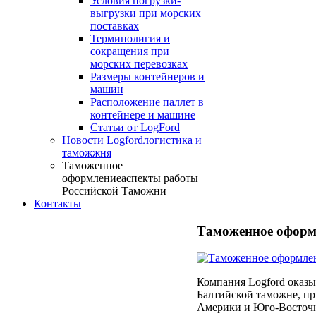
Условия погрузки-
выгрузки при морских
поставках
Терминолигия и
сокращения при
морских перевозках
Размеры контейнеров и
машин
Расположение паллет в
контейнере и машине
Статьи от LogFord
Новости Logford
логистика и
таможжня
Таможенное
оформление
аспекты работы
Российской Таможни
Контакты
Таможенное оформ
Компания Logford оказы
Балтийской таможне, п
Америки и Юго-Восточно