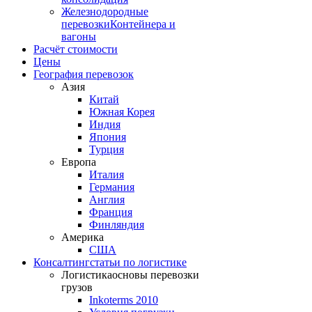
Железнодородные
перевозки
Контейнера и
вагоны
Расчёт стоимости
Цены
География перевозок
Азия
Китай
Южная Корея
Индия
Япония
Турция
Европа
Италия
Германия
Англия
Франция
Финляндия
Америка
США
Консалтинг
статьи по логистике
Логистика
основы перевозки
грузов
Inkoterms 2010