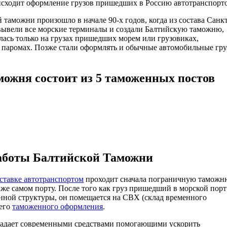
исходит оформление грузов пришедших в Россию автотранспорт
 таможни произошло в начале 90-х годов, когда из состава Санк
вывели все морские терминалы и создали Балтийскую таможню,
лась только на грузах пришедших морем или грузовиках,
паромах. Позже стали оформлять и обычные автомобильные гр
можня состоит из 5 таможенных постов
аботы Балтийской Таможни
ставке автотранспортом
проходит сначала пограничную таможн
м же самом порту. После того как груз пришедший в морской порт
нной структуры, он помещается на СВХ (склад временного
шего
таможенного оформления
.
ладает современными средствами помогающими ускорить