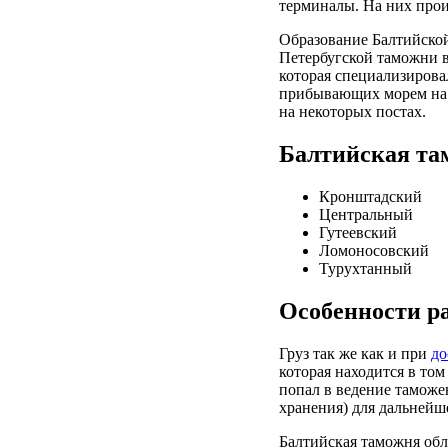
терминалы. На них про
Образование Балтийской
Петербугской таможни 
которая специализирова
прибывающих морем на 
на некоторых постах.
Балтийская та
Кронштадский
Центральный
Гутеевский
Ломоносовский
Турухтанный
Особенности р
Груз так же как и при
до
которая находится в то
попал в ведение таможе
хранения) для дальней
Балтийская таможня об